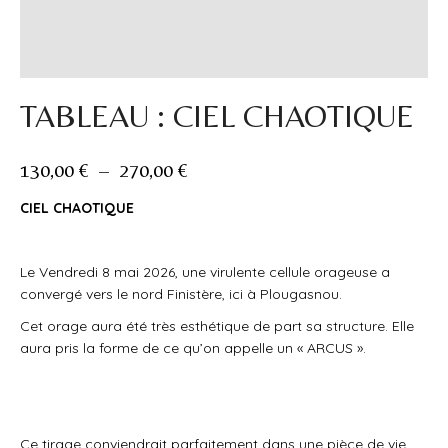
TABLEAU : CIEL CHAOTIQUE
Plage
130,00
€
–
270,00
€
de
CIEL CHAOTIQUE
prix :
130,00 €
à
Le Vendredi 8 mai 2026, une virulente cellule orageuse a
270,00 €
convergé vers le nord Finistère, ici à Plougasnou.
Cet orage aura été très esthétique de part sa structure. Elle
aura pris la forme de ce qu’on appelle un « ARCUS ».
Ce tirage conviendrait parfaitement dans une pièce de vie.