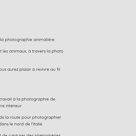
t la photographie animalière.
t les animaux, à travers la photo
s aurez plaisir à revivre au fil
travail à la photographie de
e intérieur.
nds la route pour photographier
ans le nord de l’Italie.
et de capturer des phénomènes