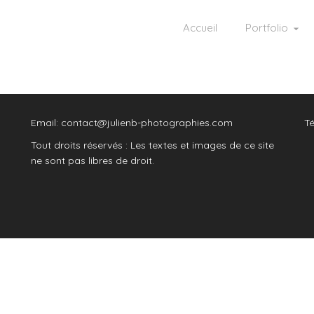
Accueil
Portfolio
Email: contact@julienb-photographies.com
Té
Tout droits réservés : Les textes et images de ce site
ne sont pas libres de droit.