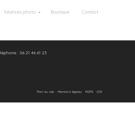
Séances photo
Boutique
Contact
léphone : 06 21 46 61 23
Plan du site
Mentions légales
RGPD
CGV