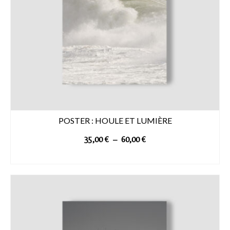
POSTER : HOULE ET LUMIÈRE
Plage
35,00
€
–
60,00
€
de
Choix des options
prix :
Ce
35,00 €
produit
à
a
60,00 €
plusieurs
variations.
Les